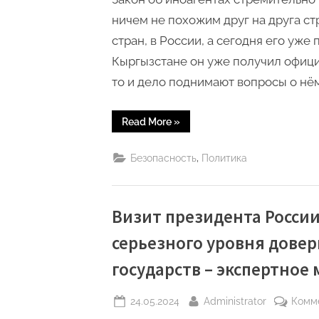
ничем не похожим друг на друга ст
стран, в России, а сегодня его уже
Кыргызстане он уже получил офици
то и дело поднимают вопросы о нём
“«Закон
Read More
»
об
иноагентах
нужен
,
Безопасность
Политика
в
Узбекистане»
–
Бахтиёр
Эргашев”
Визит президента России 
серьезного уровня довер
государств – экспертное
Posted
By
24.05.2024
Administrator
Комм
on