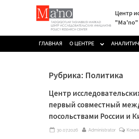
Skip
Центр и
to
"Ma'no"
content
Toggle
ГЛАВНАЯ
О ЦЕНТРЕ
АНАЛИТИЧ
sub-
menu
Рубрика:
Политика
Центр исследовательски
первый совместный межд
посольствами России и К
Posted
By
30.07.2026
Administrator
Комм
on