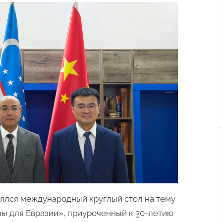
Центр
исследовательских
инициатив
«Ma’no»
провёл
первый
совместный
международный
круглый
стол
с
посольствами
России
и
Китая
тоялся международный круглый стол на тему
вы для Евразии», приуроченный к 30-летию