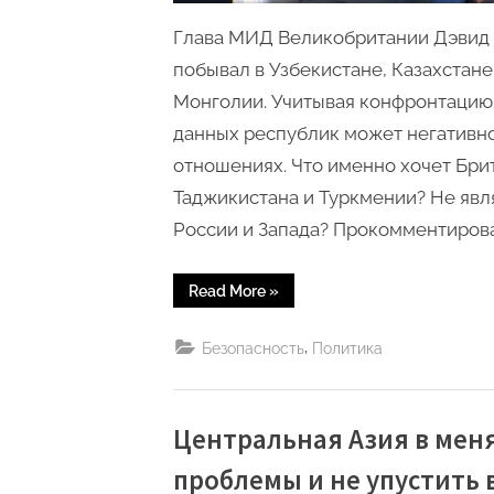
Глава МИД Великобритании Дэвид 
побывал в Узбекистане, Казахстане
Монголии. Учитывая конфронтацию
данных республик может негативно
отношениях. Что именно хочет Брит
Таджикистана и Туркмении? Не явл
России и Запада? Прокомментиров
“Сможет
Read More
»
ли
Великобритания
повлиять
,
Безопасность
Политика
на
отношения
России
со
странами
Центрально-
Центральная Азия в мен
Евразийского
региона?”
проблемы и не упустить