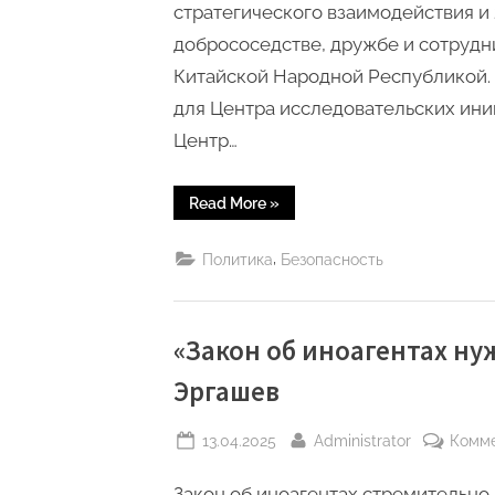
стратегического взаимодействия и
добрососедстве, дружбе и сотруд
Китайской Народной Республикой.
для Центра исследовательских ини
Центр…
“Центр
Read More
»
исследовательских
инициатив
«Ma’no»
,
Политика
Безопасность
провёл
первый
совместный
международный
круглый
стол
«Закон об иноагентах ну
с
посольствами
Эргашев
России
и
Китая”
Posted
By
13.04.2025
Administrator
Комм
on
Закон об иноагентах стремительно