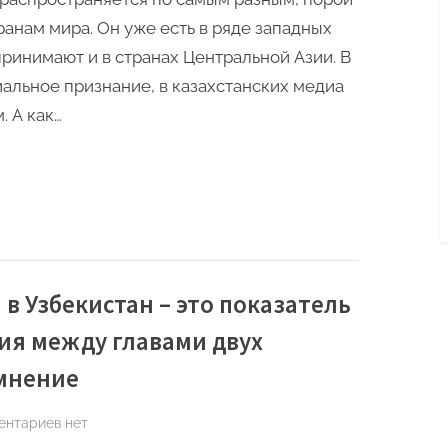
об
ранам мира. Он уже есть в ряде западных
иноагентах
 принимают и в странах Центральной Азии. В
нужен
альное признание, в казахстанских медиа
в
. А как…
Узбекистане»
–
Бахтиёр
Эргашев
в Узбекистан – это показатель
ия между главами двух
 мнение
к
ентариев
нет
записи