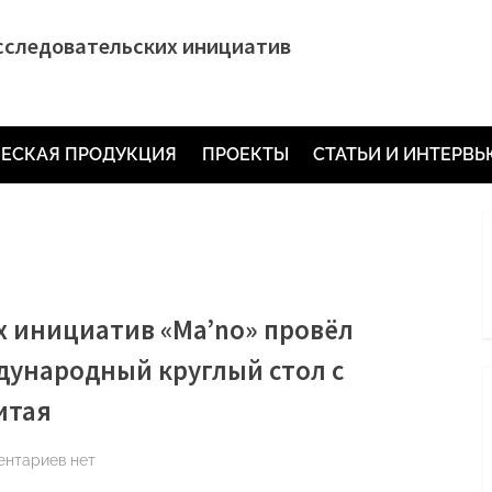
сследовательских инициатив
ЕСКАЯ ПРОДУКЦИЯ
ПРОЕКТЫ
СТАТЬИ И ИНТЕРВ
х инициатив «Ma’no» провёл
ународный круглый стол с
итая
к
ентариев
нет
записи