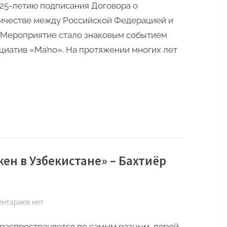
 25-летию подписания Договора о
ничестве между Российской Федерацией и
 Мероприятие стало знаковым событием
циатив «Ma’no». На протяжении многих лет
жен в Узбекистане» – Бахтиёр
к
ентариев
нет
записи
 распространяется по самым разным, порой
«Закон