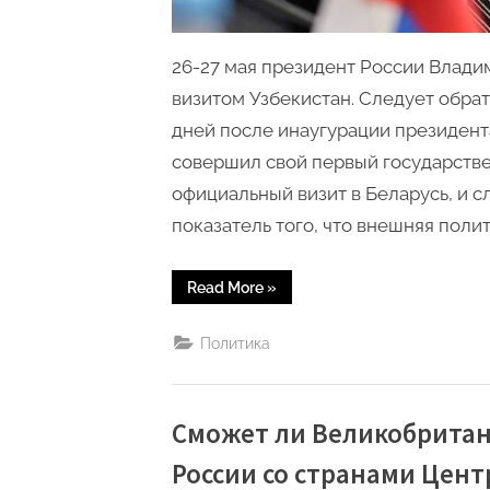
26-27 мая президент России Влади
визитом Узбекистан. Следует обрат
дней после инаугурации президент
совершил свой первый государстве
официальный визит в Беларусь, и 
показатель того, что внешняя поли
“Визит
Read More
»
президента
России
в
Политика
Узбекистан
–
это
показатель
серьезного
уровня
Сможет ли Великобритан
доверия
между
России со странами Цент
главами
двух