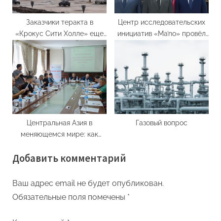
журналистики
Заказчики теракта в
Центр исследовательских
«Крокус Сити Холле» еще
инициатив «Ma’no» провёл
не выявлены
первый совместный
международный круглый
стол с посольствами
России и Китая
Центральная Азия в
Газовый вопрос
меняющемся мире: как
решить проблемы и не
Добавить комментарий
упустить возможности
Ваш адрес email не будет опубликован.
Обязательные поля помечены
*