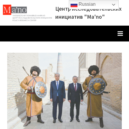
Skip
Russian
Центр исследовательских
to
инициатив "Ma'no"
content