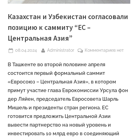
Казахстан и Узбекистан согласовали
позицию к саммиту “ЕС –
Центральная Азия”
Posted
By
к
08.04.2024
Administrator
Комментариев
нет
on
записи
В Ташкенте во второй половине апреля
Казахстан
и
состоится первый формальный саммит
Узбекиста
«Евросоюз – Центральная Азия», в котором
согласова
примут участие глава Еврокомиссии Урсула фон
позицию
дер Ляйен, председатель Евросовета Шарль
к
саммиту
Мишель и президенты стран региона. ЕС
“ЕС
готовится предложить Центральной Азии
–
вывести партнерство на новый уровень и
Центральн
инвестировать 10 млрд евро в соединяющий
Азия”