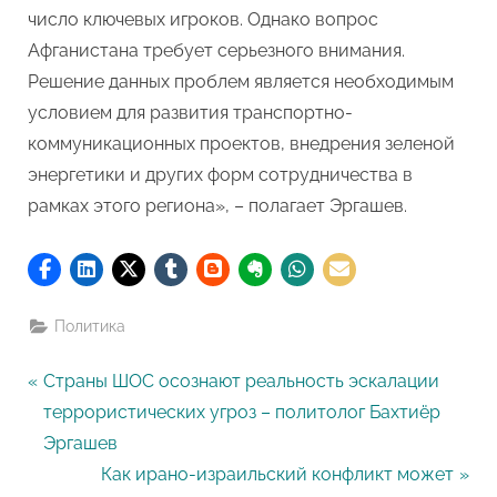
число ключевых игроков. Однако вопрос
Афганистана требует серьезного внимания.
Решение данных проблем является необходимым
условием для развития транспортно-
коммуникационных проектов, внедрения зеленой
энергетики и других форм сотрудничества в
рамках этого региона», – полагает Эргашев.
Политика
Навигация
P
Страны ШОС осознают реальность эскалации
r
террористических угроз – политолог Бахтиёр
по
e
Эргашев
записям
v
N
Как ирано-израильский конфликт может