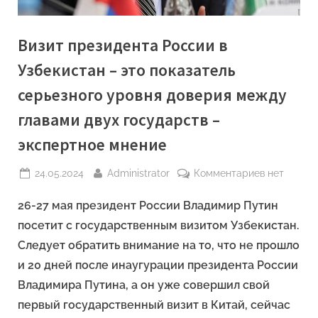
Визит президента России в
Узбекистан – это показатель
серьезного уровня доверия между
главами двух государств –
экспертное мнение
Posted
By
к
24.05.2024
Administrator
Комментариев
нет
on
записи
26-27 мая президент России Владимир Путин
Визит
президент
посетит с государственным визитом Узбекистан.
России
Следует обратить внимание на то, что не прошло
в
и 20 дней после инаугурации президента России
Узбекиста
Владимира Путина, а он уже совершил свой
–
это
первый государственный визит в Китай, сейчас