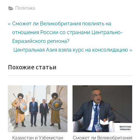
Политика
Навигация
P
Сможет ли Великобритания повлиять на
r
отношения России со странами Центрально-
по
e
Евразийского региона?
записям
v
N
Центральная Азия взяла курс на консолидацию
i
e
Похожие статьи
o
x
u
t
s
P
P
o
o
s
s
t
t
:
:
Казахстан и Узбекистан
Сможет ли Великобритания