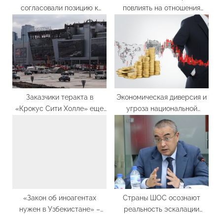
согласовали позицию к
повлиять на отношения
саммиту “ЕС – Центральная
России со странами
Азия”
Центрально-Евразийского
региона?
Заказчики теракта в
Экономическая диверсия и
«Крокус Сити Холле» еще
угроза национальной
не выявлены
безопасности. Бахтиёр
Эргашев
прокомментировал
высказывания ректора
университета
журналистики
«Закон об иноагентах
Страны ШОС осознают
нужен в Узбекистане» –
реальность эскалации
Бахтиёр Эргашев
террористических угроз –