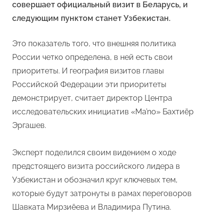
показатель
совершает официальный визит в Беларусь, и
серьезного
следующим пунктом станет Узбекистан.
уровня
доверия
Это показатель того, что внешняя политика
между
России четко определена, в ней есть свои
главами
двух
приоритеты. И география визитов главы
государст
Российской Федерации эти приоритеты
–
демонстрирует, считает директор Центра
экспертно
исследовательских инициатив «Ma’no» Бахтиёр
мнение
Эргашев.
Эксперт поделился своим видением о ходе
предстоящего визита российского лидера в
Узбекистан и обозначил круг ключевых тем,
которые будут затронуты в рамах переговоров
Шавката Мирзиёева и Владимира Путина.