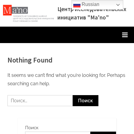
Skip
Russian
Центр исследовательских
to
инициатив "Ma'no"
content
Nothing Found
It seems we can’t find what you’re looking for. Perhaps
searching can help.
Найти:
Поиск