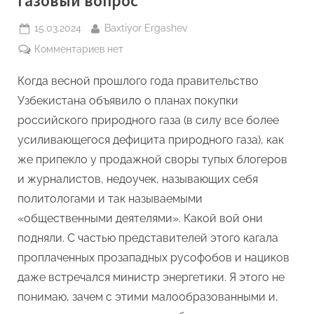
Газовый вопрос
Posted
By
15.03.2024
Baxtiyor Ergashev
on
к
Комментариев
нет
записи
Когда весной прошлого года правительство
Газовый
вопрос
Узбекистана объявило о планах покупки
российского природного газа (в силу все более
усиливающегося дефицита природного газа), как
же припекло у продажной своры тупых блогеров
и журналистов, недоучек, называющих себя
политологами и так называемыми
«общественными деятелями». Какой вой они
подняли. С частью представителей этого кагала
проплаченных прозападных русофобов и нациков
даже встречался министр энергетики. Я этого не
понимаю, зачем с этими малообразованными и,