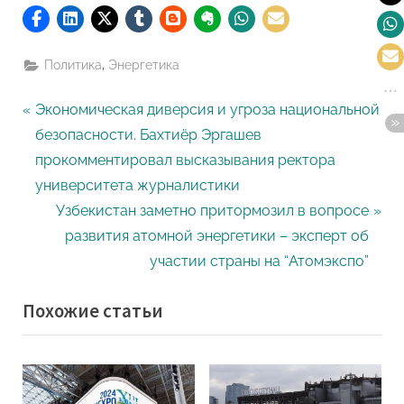
,
Политика
Энергетика
Навигация
P
Экономическая диверсия и угроза национальной
r
безопасности. Бахтиёр Эргашев
по
e
прокомментировал высказывания ректора
записям
v
университета журналистики
i
N
Узбекистан заметно притормозил в вопросе
o
e
развития атомной энергетики – эксперт об
u
x
участии страны на “Атомэкспо”
s
t
Похожие статьи
P
P
o
o
s
s
t
t