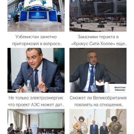
:
:
Узбекистан заметно
Заказчики теракта в
притормозил в вопросе
«Крокус Сити Холле» еще
развития атомной
не выявлены
энергетики – эксперт об
участии страны на
“Атомэкспо”
Не только электроэнергия:
Сможет ли Великобритания
что проект АЭС может дать
повлиять на отношения
экономике Узбекистана
России со странами
Центрально-Евразийского
региона?