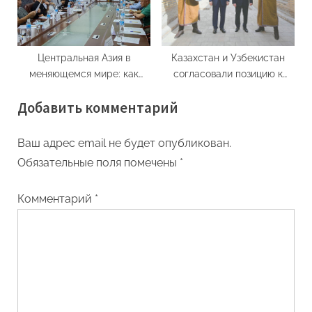
Центральная Азия в
Казахстан и Узбекистан
меняющемся мире: как
согласовали позицию к
решить проблемы и не
саммиту “ЕС – Центральная
Добавить комментарий
упустить возможности
Азия”
Ваш адрес email не будет опубликован.
Обязательные поля помечены
*
Комментарий
*