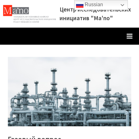
Skip
Russian
Центр исследовательских
to
инициатив "Ma'no"
content