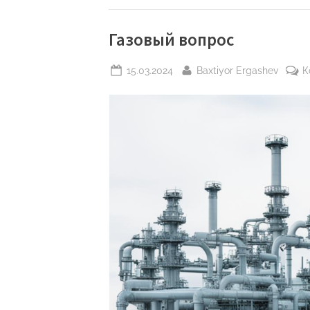
Газовый вопрос
Posted
By
15.03.2024
Baxtiyor Ergashev
К
on