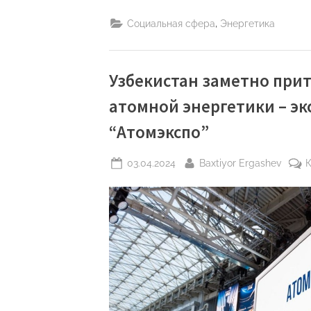
электроэнергия:
что
,
Социальная сфера
Энергетика
проект
АЭС
может
дать
экономике
Узбекистана”
Узбекистан заметно при
атомной энергетики – эк
“Атомэкспо”
Posted
By
03.04.2024
Baxtiyor Ergashev
on