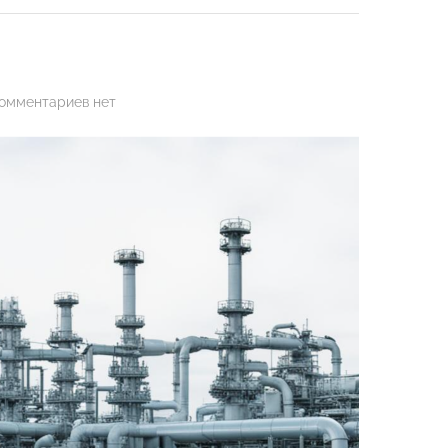
к
омментариев
нет
записи
Газовый
вопрос