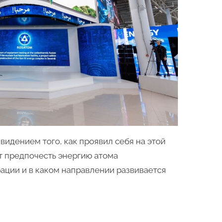
энергетики
–
эксперт
об
участии
страны
на
“Атомэкспо”
идением того, как проявил себя на этой
т предпочесть энергию атома
ции и в каком направлении развивается