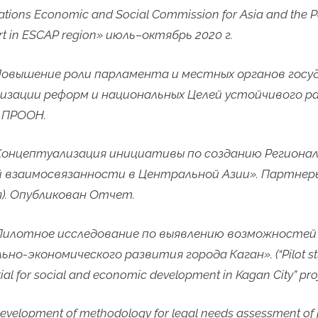
tions Economic and Social Commission for Asia and the Pa
rt in ESCAP region»
июль
–
октябрь
2020
г
.
Повышение роли парламента и местных органов госу
изации реформ и национальных Целей устойчивого р
 ПРООН.
«Концептуализация инициативы по созданию Региона
 взаимосвязанности в Центральной Азии». Партне
). Опубликован Отчет.
«Пилотное исследование по выявлению возможностей
ьно-экономического развития города Каган».
(“Pilot 
tial for social and economic development in Kagan City” pro
evelopment of methodology for legal needs assessment of 