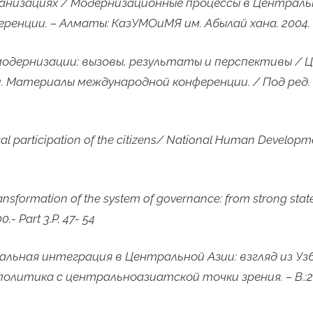
ганизациях / Модернизационные процессы в Центральн
нции. – Алматы: КазУМОиМЯ им. Абылай хана. 2004. –
модернизации: вызовы, результаты и перспективы / Ц
. Материалы международной конференции. / Под ред
al participation of the citizens/ National Human Developme
sformation of the system of governance: from strong state-
00.-
Part 3.P. 47- 54
нальная интеграция в Центральной Азии: взгляд из У
литика с центральноазиатской точки зрения. – В.:2008