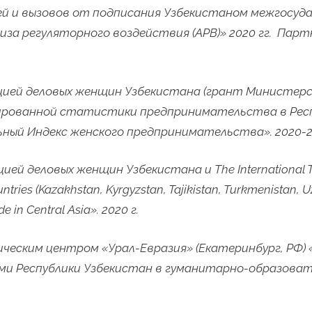
й и вызовов от подписания Узбекистаном межгосуда
иза регуляторного воздействия (АРВ)» 2020 гг. Пар
цией деловых женщин Узбекистана (грант Министер
тированной статистики предпринимательства в Респ
льный Индекс женского предпринимательства».
2020-
цией
деловых
женщин
Узбекистана
и
The International 
ountries (Kazakhstan, Kyrgyzstan, Tajikistan, Turkmenistan, U
e in Central Asia».
2020 г.
ческим центром «Урал-Евразия» (Екатеринбург, РФ)
ми Республики Узбекистан в гуманитарно-образоват