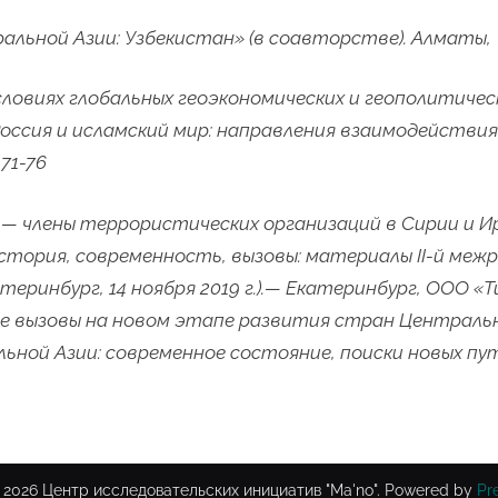
альной Азии: Узбекистан» (в соавторстве). Алматы,
условиях глобальных геоэкономических и геополитиче
ссия и исламский мир: направления взаимодействия
 71-76
ы — члены террористических организаций в Сирии и И
стория, современность, вызовы: материалы II-й меж
теринбург, 14 ноября 2019 г.).— Екатеринбург, ООО «Т
ие вызовы на новом этапе развития стран Централь
ьной Азии: современное состояние, поиски новых пу
 2026 Центр исследовательских инициатив "Ma'no".
Powered by
Pr