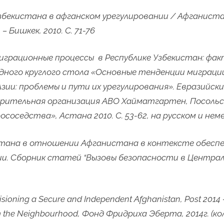
 Узбекистана в афганском урегулировании / Афганис
 – Бишкек, 2010. С. 71-76
играционные процессы в Республике Узбекистан: фа
ного круглого стола «Основные тенденции миграции
зии: проблемы и пути их урегулирования». Евразийск
орительная организация АВО Хайматгартен, Посольс
оседства», Астана 2010. С. 53-62, на русском и нем
стана в отношении Афганистана в контексте обеспе
и. Сборник статей “Вызовы безопасности в Централ
sioning a Secure and Independent Afghanistan, Post 2014 –
om the Neighbourhood,
Фонд
Фридриха
Эберта
, 2014
г
.
(к