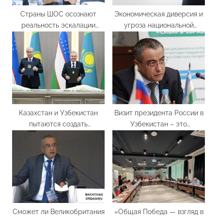
Страны ШОС осознают
Экономическая диверсия и
реальность эскалации
угроза национальной
террористических угроз –
безопасности. Бахтиёр
политолог Бахтиёр
Эргашев
Эргашев
прокомментировал
высказывания ректора
университета
журналистики
Казахстан и Узбекистан
Визит президента России в
пытаются создать
Узбекистан – это
собственную систему
показатель серьезного
безопасности
уровня доверия между
главами двух государств –
экспертное мнение
Сможет ли Великобритания
«Общая Победа — взгляд в