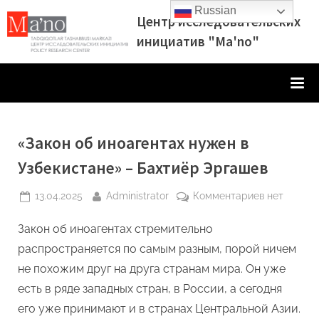
Skip
Russian
Центр исследовательских
to
инициатив "Ma'no"
content
«Закон об иноагентах нужен в
Узбекистане» – Бахтиёр Эргашев
Posted
By
к
13.04.2025
Administrator
Комментариев
нет
on
записи
Закон об иноагентах стремительно
«Закон
об
распространяется по самым разным, порой ничем
иноагентах
не похожим друг на друга странам мира. Он уже
нужен
есть в ряде западных стран, в России, а сегодня
в
его уже принимают и в странах Центральной Азии.
Узбекиста