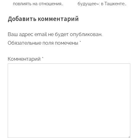
повлиять на отношения
будущее»: в Ташкенте
России со странами
обсудили сохранение
Добавить комментарий
Центрально-Евразийского
исторической памяти и
региона?
уроки Второй мировой
войны
Ваш адрес email не будет опубликован.
Обязательные поля помечены
*
Комментарий
*