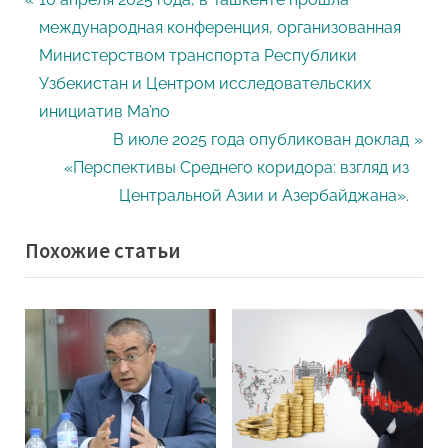
Навигация
r
международная конференция, организованная
по
e
Министерством транспорта Республики
записям
v
Узбекистан и Центром исследовательских
i
инициатив Ma’no
o
N
В июле 2025 года опубликован доклад
u
e
«Перспективы Среднего коридора: взгляд из
s
x
Центральной Азии и Азербайджана».
P
t
Похожие статьи
o
P
s
o
t
s
:
t
: