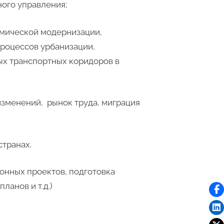
ого управления;
омической модернизации,
процессов урбанизации,
ых транспортных коридоров в
менений, рынок труда, миграция
транах.
нных проектов, подготовка
ланов и т.д.)