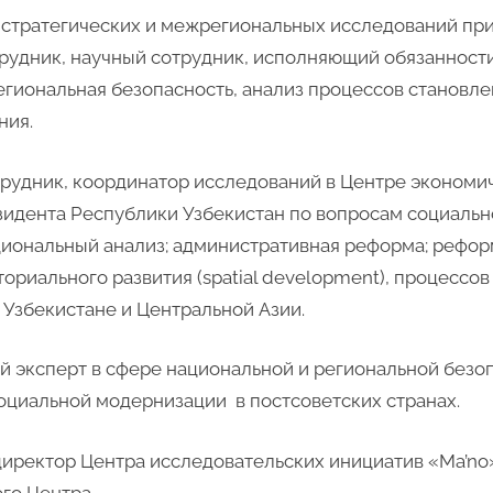
те стратегических и межрегиональных исследований п
рудник, научный сотрудник, исполняющий обязанност
егиональная безопасность, анализ процессов становле
ния.
отрудник, координатор исследований в Центре эконом
зидента Республики Узбекистан по вопросам социаль
уциональный анализ; административная реформа; рефо
риального развития (spatial development), процессов
 Узбекистане и Центральной Азии.
ый эксперт в сфере национальной и региональной безо
оциальной модернизации в постсоветских странах.
 директор Центра исследовательских инициатив «Ma’no»
го Центра.