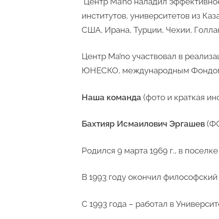
Центр Ma’no наладил эффективное
институтов, университетов из Каз
США, Ирана, Турции, Чехии, Голл
Центр Ma’no участвовал в реализ
ЮНЕСКО, международным Фондом
Наша команда
(фото и краткая ин
Бахтияр Исмаилович Эргашев
(Ф
Родился 9 марта 1969 г., в посе
В 1993 году окончил философский 
С 1993 года – работал в Универси