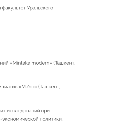
й факультет Уральского
ний «Mintaka modern» (Ташкент,
ициатив «Ma’no» (Ташкент,
ских исследований при
о-экономической политики.