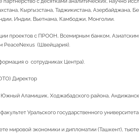
 партнерство с десятками аналитических, научно исс
ахстана, Кыргызстана, Таджикистана, Азербайджана, Бе
андии, Индии, Вьетнама, Камбоджи, Монголии.
ации проектов с ПРООН, Всемирным банком, Азиатским
 PeaceNexus (Швейцария).
формация о сотрудниках Центра).
ОТО) Директор
лке Южный Аламишик, Ходжабадского района, Андижанск
факультет Уральского государственного университета 
тете мировой экономики и дипломатии (Ташкент), тьюте