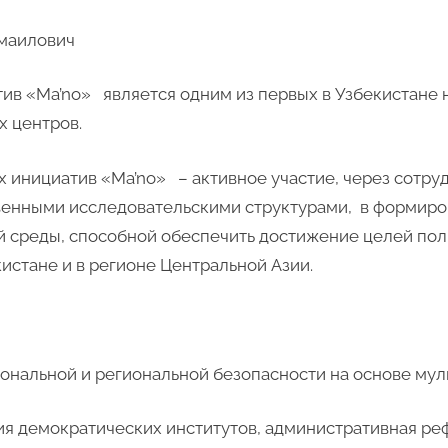
маилович
ив «Ma’no» является одним из первых в Узбекистане 
х центров.
 инициатив «Ma’no» – активное участие, через сотруд
венными исследовательскими структурами, в формир
й среды, способной обеспечить достижение целей пол
истане и в регионе Центральной Азии.
альной и региональной безопасности на основе мул
 демократических институтов, административная ре