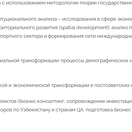
 с использованием методологии теории государственн
уционального анализа – исследования в сфере экон
ториального развития (spatial development); анализ 
спортного сектора и формирования сети международн
льной трансформации: процессы демографических из
й и экономической трансформации в постсоветских с
ктов (бизнес консалтинг, сопровождение инвестицио
ров по Узбекистану и странам ЦА, подготовка бизнес п