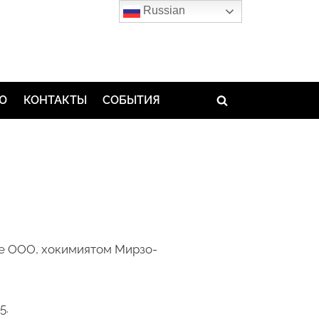
Russian
ЬЮ
КОНТАКТЫ
СОБЫТИЯ
Toggle
search
form
ме ООО, хокимиятом Мирзо-
5.