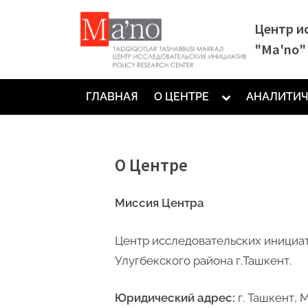
Skip
Центр и
to
"Ma'no"
content
Toggle
ГЛАВНАЯ
О ЦЕНТРЕ
АНАЛИТИЧ
sub-
menu
О Центре
Миссия Центра
Центр исследовательских инициат
Улугбекского района г.Ташкент.
Юридический адрес:
г. Ташкент, 