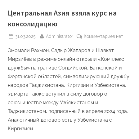
Центральная Азия взяла курс на
консолидацию
Posted
By
к
31.03.2025
Administrator
Комментариев
нет
on
записи
Эмомали Рахмон, Садыр Жапаров и Шавкат
Центральн
Азия
Мирзиёев в режиме онлайн открыли «Комплекс
взяла
дружбы» на границе Согдийской, Баткенской и
курс
Ферганской областей, символизирующий дружбу
на
народов Таджикистана, Киргизии и Узбекистана.
консолида
31 марта также вступил в силу договор о
союзничестве между Узбекистаном и
Таджикистаном, подписанный в апреле 2024 года.
Аналогичный договор есть у Узбекистана с
Киргизией.