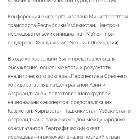
условиях геополитической турбулентности».
Ташкенте
прошла
междунаро
Конференция была организована Министерством
конференци
транспорта Республики Узбекистан, Центром
организова
исследовательских инициатив «Ma’no», при
Министерс
поддержке Фонда «PeaceNexus» (Швейцария).
транспорт
Республик
Узбекистан
В ходе конференции были представлены для
и
обсуждения основные итоги и результаты
Центром
аналитического доклада «Перспективы Среднего
исследоват
коридора: взгляд из Центральной Азии и
инициатив
Азербайджана», подготовленного группой
Ma’no
национальных экспертов, представляющих
Казахстан, Кыргызстан, Таджикистан, Узбекистан и
Азербайджан а также командой международных
консультантов. Географический охват
исследования включает анализ позиций стран