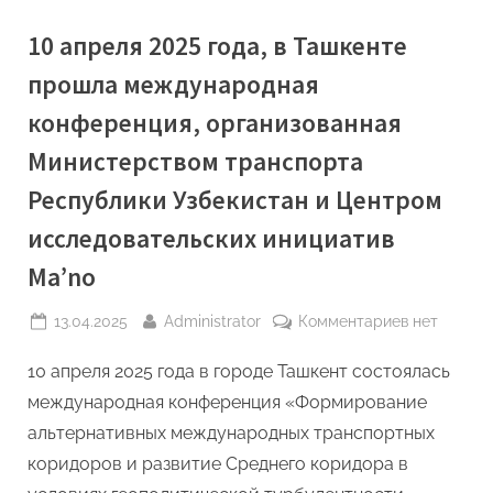
10 апреля 2025 года, в Ташкенте
прошла международная
конференция, организованная
Министерством транспорта
Республики Узбекистан и Центром
исследовательских инициатив
Ma’no
Posted
By
к
13.04.2025
Administrator
Комментариев
нет
on
записи
10 апреля 2025 года в городе Ташкент состоялась
10
апреля
международная конференция «Формирование
2025
альтернативных международных транспортных
года,
коридоров и развитие Среднего коридора в
в