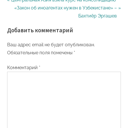
Навигация
r
N
«Закон об иноагентах нужен в Узбекистане» –
по
e
e
Бахтиёр Эргашев
записям
v
x
Добавить комментарий
i
t
o
P
Ваш адрес email не будет опубликован.
u
o
Обязательные поля помечены
*
s
s
P
t
Комментарий
*
o
:
s
t
: