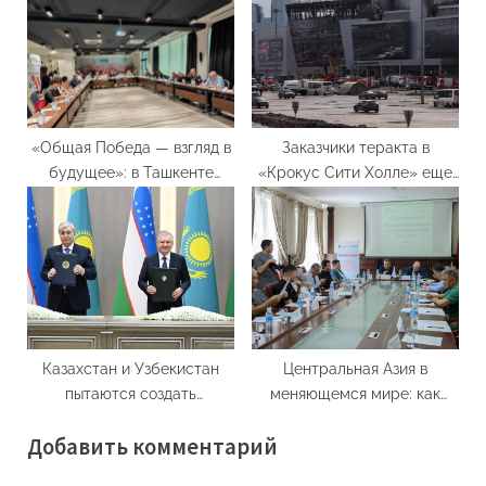
политолог Бахтиёр
Эргашев
«Общая Победа — взгляд в
Заказчики теракта в
будущее»: в Ташкенте
«Крокус Сити Холле» еще
обсудили сохранение
не выявлены
исторической памяти и
уроки Второй мировой
войны
Казахстан и Узбекистан
Центральная Азия в
пытаются создать
меняющемся мире: как
собственную систему
решить проблемы и не
Добавить комментарий
безопасности
упустить возможности