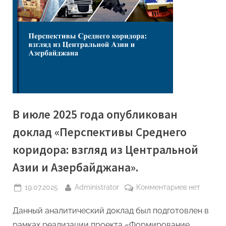
В июле 2025 года опубликован
доклад «Перспективы Среднего
коридора: взгляд из Центральной
Азии и Азербайджана».
Posted
By
к
19.07.2025
Administrator
Комментариев
нет
on
записи
Данный аналитический доклад был подготовлен в
В
июле
рамках реализации проекта «Формирование