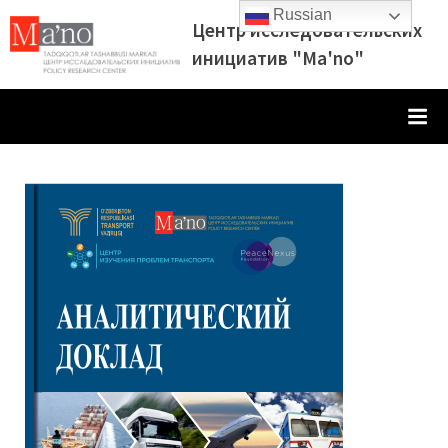
Skip
Russian
Центр исследовательских
to
инициатив "Ma'no"
content