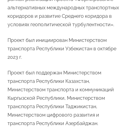
2025
альтернативных международных транспортных
года
коридоров и развитие Среднего коридора в
опубликова
условиях геополитической турбулентности».
доклад
«Перспект
Среднего
Проект был инициирован Министерством
коридора:
транспорта Республики Узбекистан в октябре
взгляд
2023 г.
из
Центральн
Проект был поддержан Министерством
Азии
и
транспорта Республики Казахстан,
Азербайдж
Министерством транспорта и коммуникаций
Кыргызской Республики, Министерством
транспорта Республики Таджикистан,
Министерством цифрового развития и
транспорта Республики Азербайджан.