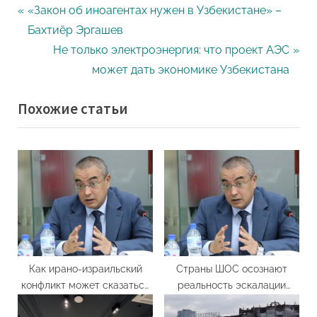
Навигация
P
«Закон об иноагентах нужен в Узбекистане» –
r
Бахтиёр Эргашев
по
e
N
Не только электроэнергия: что проект АЭС
записям
v
e
может дать экономике Узбекистана
i
x
Похожие статьи
o
t
u
P
s
o
P
s
o
t
s
:
t
:
Как ирано-израильский
Страны ШОС осознают
конфликт может сказаться
реальность эскалации
на Узбекистане
террористических угроз –