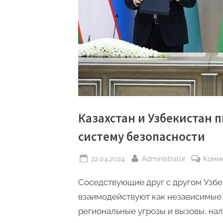
Казахстан и Узбекистан 
систему безопасности
Posted
By
22.04.2024
Administrator
Комм
on
Соседствующие друг с другом Узбек
взаимодействуют как независимые 
региональные угрозы и вызовы, на