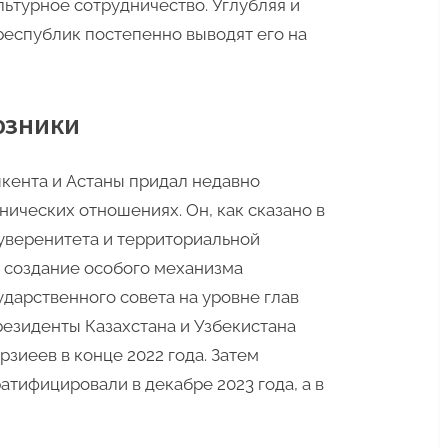
льтурное сотрудничество. Углубляя и
создать
республик постепенно выводят его на
собственную
систему
безопасности
оюзники
кента и Астаны придал недавно
ических отношениях. Он, как сказано в
суверенитета и территориальной
т создание особого механизма
дарственного совета на уровне глав
резиденты Казахстана и Узбекистана
зиеев в конце 2022 года. Затем
атифицировали в декабре 2023 года, а в