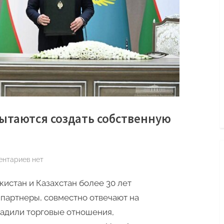
пытаются создать собственную
к
ентариев
нет
записи
истан и Казахстан более 30 лет
Казахстан
и
партнеры, совместно отвечают на
Узбекистан
ладили торговые отношения,
пытаются