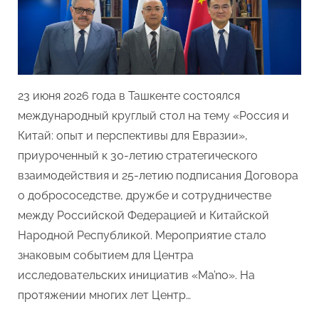
первый
совместны
междунаро
круглый
стол
с
23 июня 2026 года в Ташкенте состоялся
посольств
международный круглый стол на тему «Россия и
России
Китай: опыт и перспективы для Евразии»,
и
Китая
приуроченный к 30-летию стратегического
взаимодействия и 25-летию подписания Договора
о добрососедстве, дружбе и сотрудничестве
между Российской Федерацией и Китайской
Народной Республикой. Мероприятие стало
знаковым событием для Центра
исследовательских инициатив «Ma’no». На
протяжении многих лет Центр…