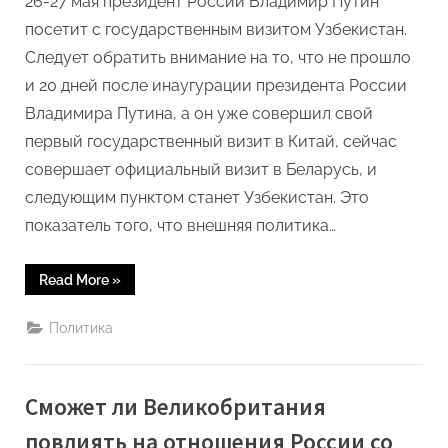
26-27 мая президент России Владимир Путин
государст
посетит с государственным визитом Узбекистан.
–
Следует обратить внимание на то, что не прошло
экспертно
и 20 дней после инаугурации президента России
мнение
Владимира Путина, а он уже совершил свой
первый государственный визит в Китай, сейчас
совершает официальный визит в Беларусь, и
следующим пунктом станет Узбекистан. Это
показатель того, что внешняя политика…
“Визит
Read More
»
президента
России
в
Политика
Узбекистан
–
это
показатель
серьезного
Сможет ли Великобритания
уровня
доверия
между
повлиять на отношения России со
главами