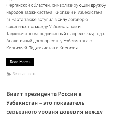
Ферганской областей, символизирующий дружбу
народов Таджикистана, Киргизии и Узбекистана.
31 марта также вступил в силу договор о
союзничестве между Узбекистаном и
Таджикистаном, подписанный в апреле 2024 года.
Аналогичный договор есть у Узбекистана с
Киргизией. Таджикистан и Киргизия…
“Центральная
Read More
»
Азия
взяла
курс
Безопасность
на
консолидацию”
Визит президента России в
Узбекистан – это показатель
серьезного уровня доверия между