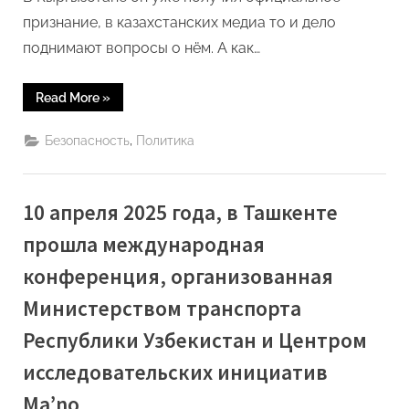
Бахтиёр
признание, в казахстанских медиа то и дело
Эргашев
поднимают вопросы о нём. А как…
“«Закон
Read More
»
об
иноагентах
нужен
,
Безопасность
Политика
в
Узбекистане»
–
Бахтиёр
Эргашев”
10 апреля 2025 года, в Ташкенте
прошла международная
конференция, организованная
Министерством транспорта
Республики Узбекистан и Центром
исследовательских инициатив
Ma’no