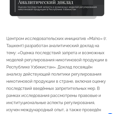
о
регулиров
никотинов
продукции
в
Узбекиста
Центром исследовательских инициатив «Ma’no» (г.
Ташкент) разработан аналитический доклад на
тему: «Оценка последствий запрета и возможных
моделей регулирования никотиновой продукции в
Республике Узбекистан». Доклад посвящён
анализу действующей политики регулирования
никотиновой продукции в стране, включая оценку
последствий введённых запретительных мер. В
рамках исследования рассмотрены правовые и
институциональные аспекты регулирования,
изучен международный опыт, а также проведён