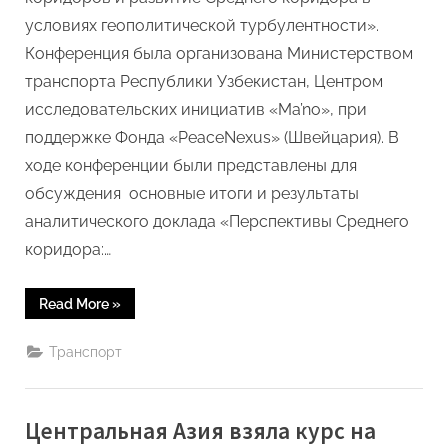
инициатив
условиях геополитической турбулентности».
Ma’no
Конференция была организована Министерством
транспорта Республики Узбекистан, Центром
исследовательских инициатив «Ma’no», при
поддержке Фонда «PeaceNexus» (Швейцария). В
ходе конференции были представлены для
обсуждения основные итоги и результаты
аналитического доклада «Перспективы Среднего
коридора:…
“10
Read More
»
апреля
2025
года,
Транспорт
в
Ташкенте
прошла
международная
конференция,
Центральная Азия взяла курс на
организованная
Министерством