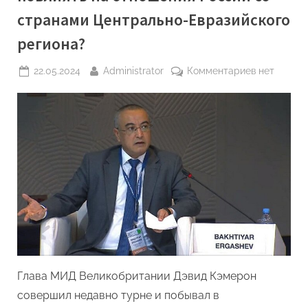
двух
странами Центрально-Евразийского
государств
–
экспертное
региона?
мнение”
Posted
By
к
22.05.2024
Administrator
Комментариев
нет
on
записи
Сможет
ли
Великобри
повлиять
на
отношения
России
со
странами
Центральн
Евразийско
Глава МИД Великобритании Дэвид Кэмерон
региона?
совершил недавно турне и побывал в