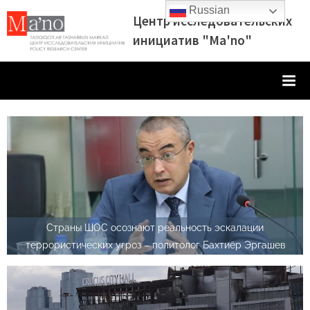
Skip
Russian
Центр исследовательских
to
инициатив "Ma'no"
content
Страны ШОС осознают реальность эскалации
террористических угроз – политолог Бахтиёр Эргашев