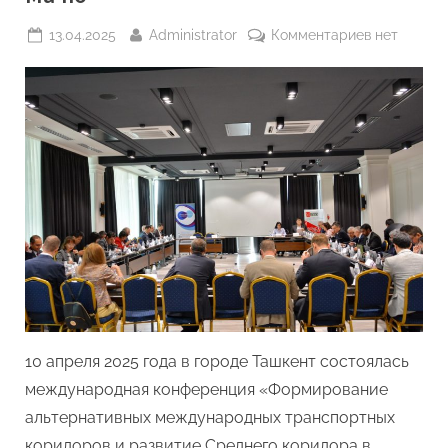
Posted
By
к
13.04.2025
Administrator
Комментариев
нет
on
записи
10
апреля
2025
года,
в
Ташкенте
прошла
междунаро
конференци
организова
Министерс
транспорт
Республик
10 апреля 2025 года в городе Ташкент состоялась
Узбекистан
международная конференция «Формирование
и
альтернативных международных транспортных
Центром
коридоров и развитие Среднего коридора в
исследоват