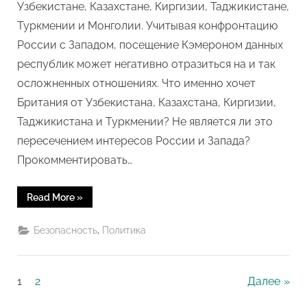
Узбекистане, Казахстане, Киргизии, Таджикистане,
Туркмении и Монголии. Учитывая конфронтацию
России с Западом, посещение Кэмероном данных
республик может негативно отразиться на и так
осложненных отношениях. Что именно хочет
Британия от Узбекистана, Казахстана, Киргизии,
Таджикистана и Туркмении? Не является ли это
пересечением интересов России и Запада?
Прокомментировать…
“Сможет
Read More
»
ли
Великобритания
повлиять
,
Безопасность
Политика
на
отношения
России
со
странами
Пагинация
1
2
Далее
Центрально-
Евразийского
региона?”