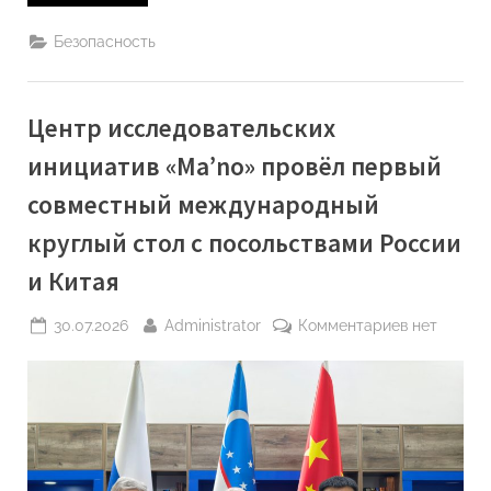
Победа
—
взгляд
Безопасность
в
будущее»:
в
Ташкенте
обсудили
Центр исследовательских
сохранение
исторической
памяти
инициатив «Ma’no» провёл первый
и
уроки
совместный международный
Второй
мировой
войны”
круглый стол с посольствами России
и Китая
Posted
By
к
30.07.2026
Administrator
Комментариев
нет
on
записи
Центр
исследоват
инициатив
«Ma’no»
провёл