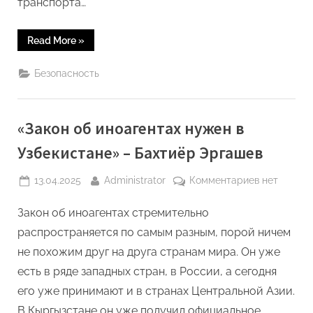
транспорта…
“В
Read More
»
июле
2025
года
Безопасность
опубликован
доклад
«Перспективы
Среднего
коридора:
«Закон об иноагентах нужен в
взгляд
из
Центральной
Узбекистане» – Бахтиёр Эргашев
Азии
и
Азербайджана».”
Posted
By
к
13.04.2025
Administrator
Комментариев
нет
on
записи
Закон об иноагентах стремительно
«Закон
об
распространяется по самым разным, порой ничем
иноагентах
не похожим друг на друга странам мира. Он уже
нужен
есть в ряде западных стран, в России, а сегодня
в
его уже принимают и в странах Центральной Азии.
Узбекиста
–
В Кыргызстане он уже получил официальное