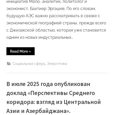
инициатив Ma’no, аналитик, политолог и
экономист, Бахтиер Эргашев. По его словам,
будущую АЭС важно рассматривать в связке с
экономической географией страны, прежде всего
с Джизакской областью, которая уже становится
одним из новых индустриальных…
“Не
Read More
»
только
электроэнергия:
что
,
Социальная сфера
Энергетика
проект
АЭС
может
дать
экономике
В июле 2025 года опубликован
Узбекистана”
доклад «Перспективы Среднего
коридора: взгляд из Центральной
Азии и Азербайджана».