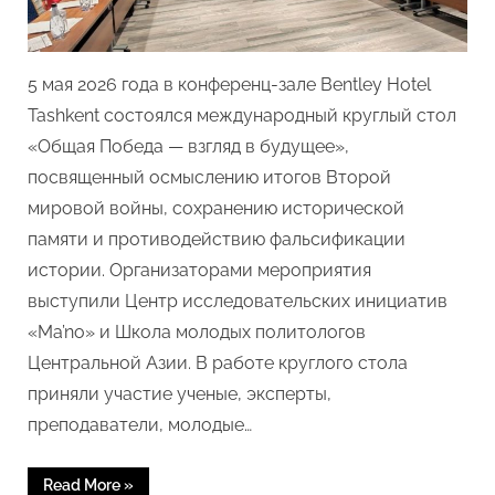
уроки
Второй
мировой
войны
5 мая 2026 года в конференц-зале Bentley Hotel
Tashkent состоялся международный круглый стол
«Общая Победа — взгляд в будущее»,
посвященный осмыслению итогов Второй
мировой войны, сохранению исторической
памяти и противодействию фальсификации
истории. Организаторами мероприятия
выступили Центр исследовательских инициатив
«Ma’no» и Школа молодых политологов
Центральной Азии. В работе круглого стола
приняли участие ученые, эксперты,
преподаватели, молодые…
“«Общая
Read More
»