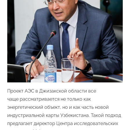
АЭС
может
дать
экономике
Узбекистан
Проект АЭС в Джизакской области все
чаще рассматривается не только как
энергетический объект, но и как часть новой
индустриальной карты Узбекистана. Такой подход
предлагает директор Центра исследовательских